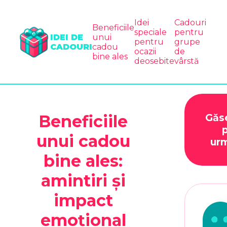
Idei
Cadouri
Beneficiile
speciale
pentru
IDEI DE
unui
pentru
grupe
CADOURI
cadou
ocazii
de
bine ales
deosebite
vârstă
Beneficiile
Găs
unui cadou
urm
bine ales:
amintiri și
impact
emoțional