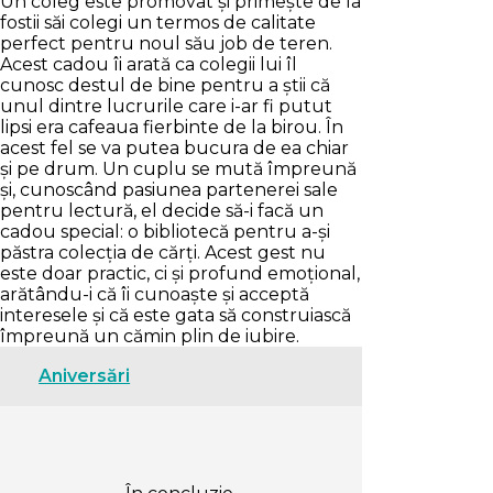
Un coleg este promovat și primește de la
fostii săi colegi un termos de calitate
perfect pentru noul său job de teren.
Acest cadou îi arată ca colegii lui îl
cunosc destul de bine pentru a știi că
unul dintre lucrurile care i-ar fi putut
lipsi era cafeaua fierbinte de la birou. În
acest fel se va putea bucura de ea chiar
și pe drum. Un cuplu se mută împreună
și, cunoscând pasiunea partenerei sale
pentru lectură, el decide să-i facă un
cadou special: o bibliotecă pentru a-și
păstra colecția de cărți. Acest gest nu
este doar practic, ci și profund emoțional,
arătându-i că îi cunoaște și acceptă
interesele și că este gata să construiască
împreună un cămin plin de iubire.
Aniversări