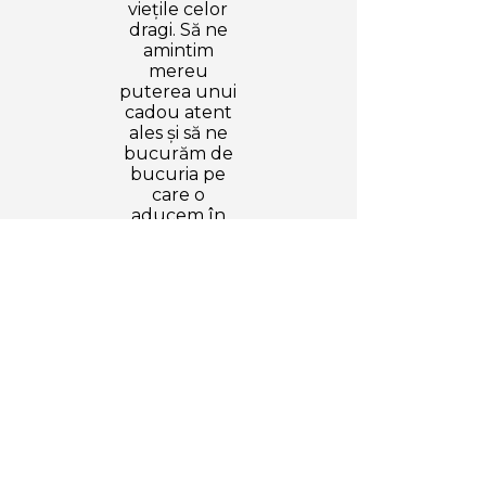
viețile celor
dragi. Să ne
amintim
mereu
puterea unui
cadou atent
ales și să ne
bucurăm de
bucuria pe
care o
aducem în
viețile altora.
Contact
Informații despre site
Pe Cadou-Ales.ro găsești idei