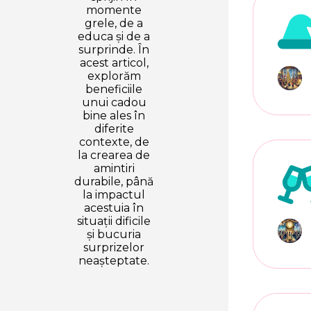
momente
grele, de a
educa și de a
surprinde. În
acest articol,
explorăm
beneficiile
unui cadou
bine ales în
diferite
contexte, de
la crearea de
amintiri
durabile, până
la impactul
acestuia în
situații dificile
și bucuria
surprizelor
neașteptate.