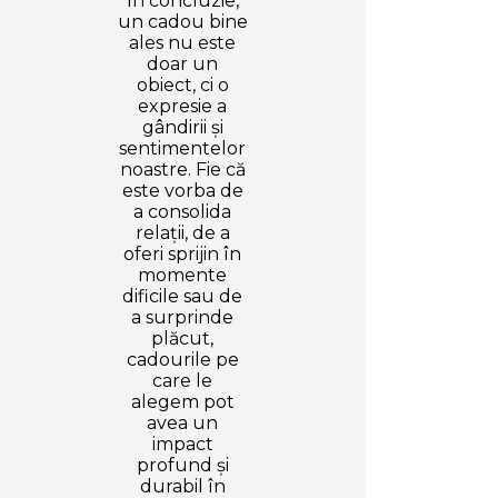
În concluzie,
un cadou bine
ales nu este
doar un
obiect, ci o
expresie a
gândirii și
sentimentelor
noastre. Fie că
este vorba de
a consolida
relații, de a
oferi sprijin în
momente
dificile sau de
a surprinde
plăcut,
cadourile pe
care le
alegem pot
avea un
impact
profund și
durabil în