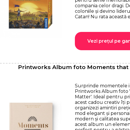
pentru serile memorabil
compania celor dragi. D
coloniile și devino lideru
Catan! Nu rata această ed
Vezi prețul pe g
Printworks Album foto Moments that
Surprinde momentele 
Printworks Album foto
Matter'. Ideal pentru pri
acest cadou creativ îți 
organizezi amintiri preț
mod elegant și personal
modern și calitatea supe
acest album un element
perfect pentru a păstra