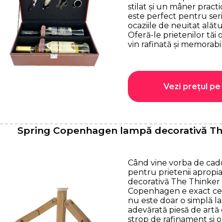
stilat și un mâner pract
este perfect pentru seril
ocaziile de neuitat alătur
Oferă-le prietenilor tăi
vin rafinată și memorabil
Vezi prețul pe 
Spring Copenhagen lampă decorativă Th
Când vine vorba de cad
pentru prietenii apropia
decorativă The Thinker 
Copenhagen e exact ce 
nu este doar o simplă la
adevărată piesă de art
strop de rafinament și or