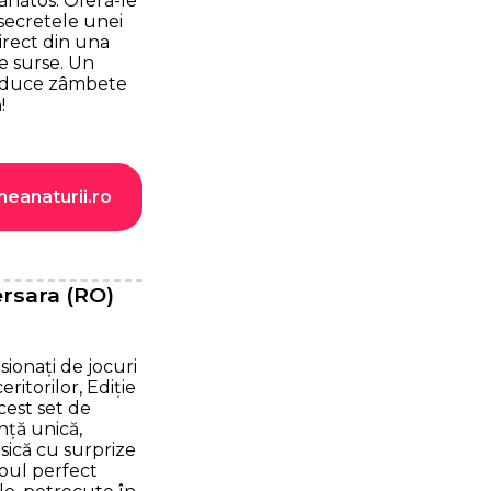
sănătos. Oferă-le
secretele unei
direct din una
e surse. Un
 aduce zâmbete
!
neanaturii.ro
ersara (RO)
sionați de jocuri
itorilor, Ediție
cest set de
nță unică,
sică cu surprize
doul perfect