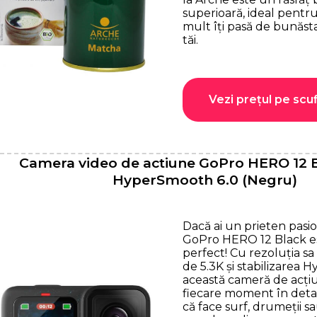
superioară, ideal pentru
mult îți pasă de bunăsta
tăi.
Vezi prețul pe scuf
Camera video de actiune GoPro HERO 12 Bl
HyperSmooth 6.0 (Negru)
Dacă ai un prieten pasio
GoPro HERO 12 Black e
perfect! Cu rezoluția s
de 5.3K și stabilizarea 
această cameră de acți
fiecare moment în detali
că face surf, drumeții s