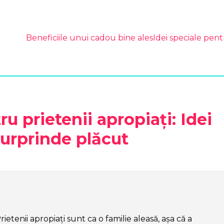
Beneficiile unui cadou bine ales
Idei speciale pent
u prietenii apropiați: Idei
surprinde plăcut
rietenii apropiați sunt ca o familie aleasă, așa că a