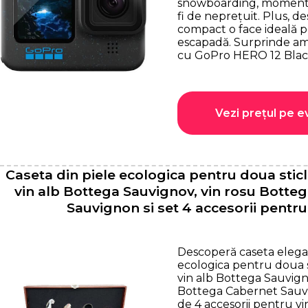
snowboarding, momente
fi de neprețuit. Plus, de
compact o face ideală p
escapadă. Surprinde amin
cu GoPro HERO 12 Blac
Vezi prețul pe 
Caseta din piele ecologica pentru doua stic
vin alb Bottega Sauvignov, vin rosu Botte
Sauvignon si set 4 accesorii pentru
Descoperă caseta elegan
ecologica pentru doua s
vin alb Bottega Sauvign
Bottega Cabernet Sauvi
de 4 accesorii pentru vi