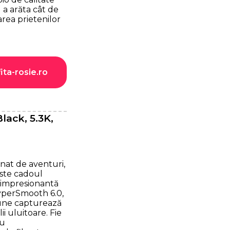
 a arăta cât de
rea prietenilor
ita-rosie.ro
ack, 5.3K,
nat de aventuri,
ste cadoul
a impresionantă
HyperSmooth 6.0,
une capturează
i uluitoare. Fie
au