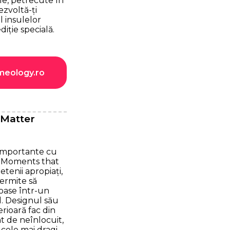
e, petrecute în
ezvoltă-ți
l insulelor
iție specială.
ameology.ro
 Matter
importante cu
 'Moments that
etenii apropiați,
permite să
ioase într-un
. Designul său
rioară fac din
 de neînlocuit,
 cele mai dragi