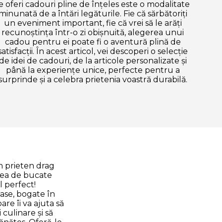
e oferi cadouri pline de înțeles este o modalitate
minunată de a întări legăturile. Fie că sărbătoriți
un eveniment important, fie că vrei să le arăți
recunoștința într-o zi obișnuită, alegerea unui
cadou pentru ei poate fi o aventură plină de
satisfacții. În acest articol, vei descoperi o selecție
de idei de cadouri, de la articole personalizate și
până la experiențe unice, perfecte pentru a
surprinde și a celebra prietenia voastră durabilă.
un prieten drag
tea de bucate
l perfect!
ase, bogate în
are îi va ajuta să
culinare și să