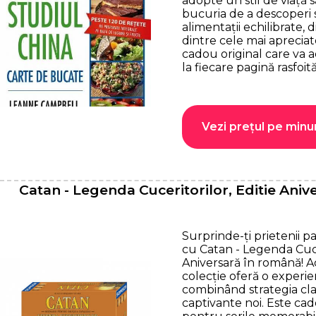
adopte un stil de viață 
bucuria de a descoperi 
alimentații echilibrate, 
dintre cele mai apreciat
cadou original care va
la fiecare pagină rasfoită
Vezi prețul pe minu
Catan - Legenda Cuceritorilor, Editie Aniv
Surprinde-ți prietenii pa
cu Catan - Legenda Cucer
Aniversară în română! A
colecție oferă o experie
combinând strategia cla
captivante noi. Este ca