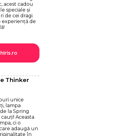
ic, acest cadou
e speciale și
i de cei dragi.
 o experiență de
ă!
hiris.ro
e Thinker
ouri unice
ți, lampa
de la Spring
cauți! Aceasta
mpa, ci o
ă care adaugă un
iginalitate în