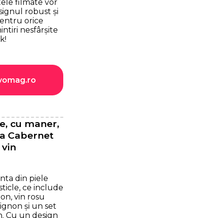
le filmate vor
signul robust și
entru orice
tiri nesfârșite
k!
evomag.ro
le, cu maner,
ga Cabernet
 vin
ta din piele
ticle, ce include
on, vin rosu
gnon și un set
n. Cu un design