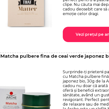
clipe. Nu căuta mai de
cadou deosebit care să 
emoție celor dragi.
Vezi prețul pe a
Matcha pulbere fina de ceai verde japonez b
Surprinde-ți prietenii pa
cu Matcha pulbere fină
japonez bio, 30g de la A
cadou nu doar că arată 
oferă și beneficii extra
sănătate, având un gust
revigorant. Perfect p
de relaxare sau de medi
la Arche este un răsfăț b