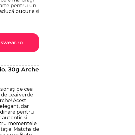
parte pentru un
aducă bucurie și
nswear.ro
io, 30g Arche
sionați de ceai
 de ceai verde
rche! Acest
elegant, dar
ordinare pentru
 autentic și
entru momentele
tație, Matcha de
io de calitate