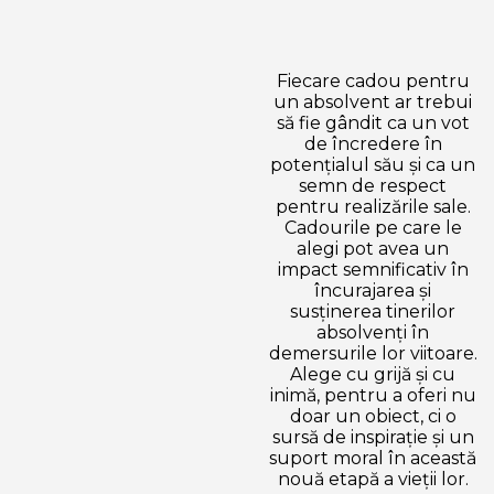
Fiecare cadou pentru
un absolvent ar trebui
să fie gândit ca un vot
de încredere în
potențialul său și ca un
semn de respect
pentru realizările sale.
Cadourile pe care le
alegi pot avea un
impact semnificativ în
încurajarea și
susținerea tinerilor
absolvenți în
demersurile lor viitoare.
Alege cu grijă și cu
inimă, pentru a oferi nu
doar un obiect, ci o
sursă de inspirație și un
suport moral în această
nouă etapă a vieții lor.