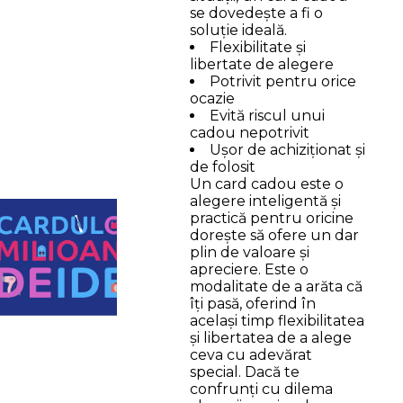
se dovedește a fi o
soluție ideală.
Flexibilitate și
libertate de alegere
Potrivit pentru orice
ocazie
Evită riscul unui
cadou nepotrivit
Ușor de achiziționat și
de folosit
Un card cadou este o
alegere inteligentă și
practică pentru oricine
dorește să ofere un dar
plin de valoare și
apreciere. Este o
modalitate de a arăta că
îți pasă, oferind în
același timp flexibilitatea
și libertatea de a alege
ceva cu adevărat
special. Dacă te
confrunți cu dilema