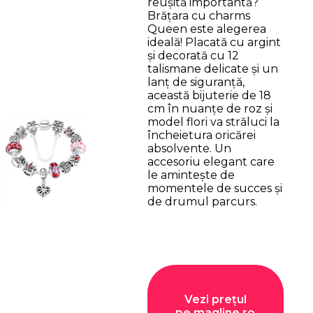
reușită importantă?
Brățara cu charms
Queen este alegerea
ideală! Placată cu argint
și decorată cu 12
talismane delicate și un
lanț de siguranță,
această bijuterie de 18
cm în nuanțe de roz și
model flori va străluci la
încheietura oricărei
absolvente. Un
accesoriu elegant care
le amintește de
momentele de succes și
de drumul parcurs.
Vezi prețul
pe magline.ro