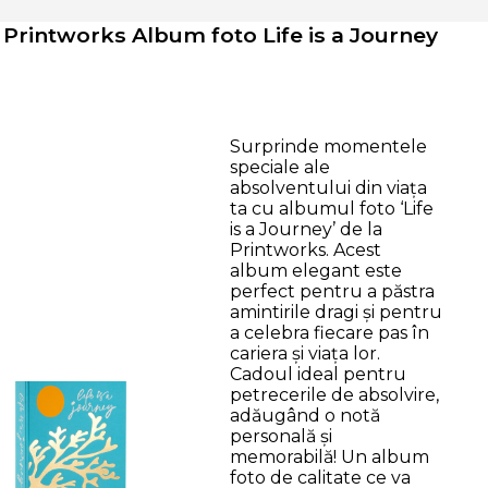
Printworks Album foto Life is a Journey
Surprinde momentele
speciale ale
absolventului din viața
ta cu albumul foto ‘Life
is a Journey’ de la
Printworks. Acest
album elegant este
perfect pentru a păstra
amintirile dragi și pentru
a celebra fiecare pas în
cariera și viața lor.
Cadoul ideal pentru
petrecerile de absolvire,
adăugând o notă
personală și
memorabilă! Un album
foto de calitate ce va