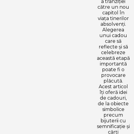
a tranziției
către un nou
capitol în
viața tinerilor
absolvenți.
Alegerea
unui cadou
care să
reflecte și să
celebreze
această etapă
importantă
poate fi o
provocare
plăcută.
Acest articol
îți oferă idei
de cadouri,
de la obiecte
simbolice
precum
bijuterii cu
semnificație și
cărți