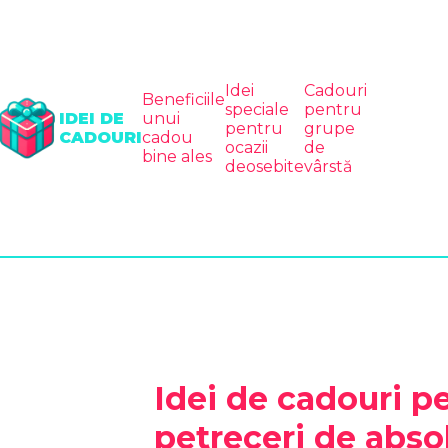
Idei
Cadouri
Beneficiile
speciale
pentru
IDEI DE
unui
pentru
grupe
CADOURI
cadou
ocazii
de
bine ales
deosebite
vârstă
Idei de cadouri p
petreceri de absol