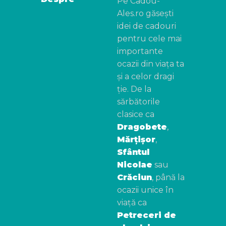
Pe Cadou-
Ales.ro găsești
idei de cadouri
pentru cele mai
importante
ocazii din viața ta
și a celor dragi
ție. De la
sărbătorile
clasice ca
Dragobete
,
Mărțișor
,
Sfântul
Nicolae
sau
Crăciun
, până la
ocazii unice în
viață ca
Petreceri de