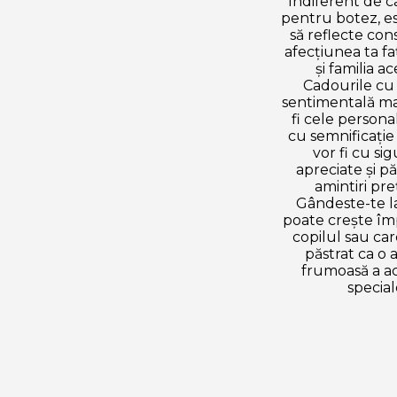
Indiferent de c
pentru botez, es
să reflecte cons
afecțiunea ta fa
și familia ac
Cadourile cu
sentimentală ma
fi cele persona
cu semnificație 
vor fi cu si
apreciate și p
amintiri pre
Gândeste-te l
poate crește î
copilul sau car
păstrat ca o 
frumoasă a ac
special