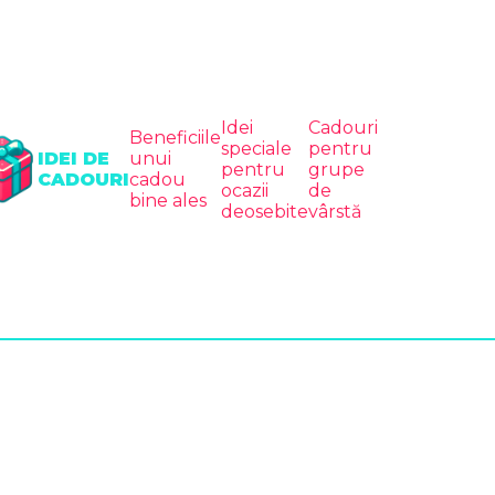
Idei
Cadouri
Beneficiile
speciale
pentru
IDEI DE
unui
pentru
grupe
CADOURI
cadou
ocazii
de
bine ales
deosebite
vârstă