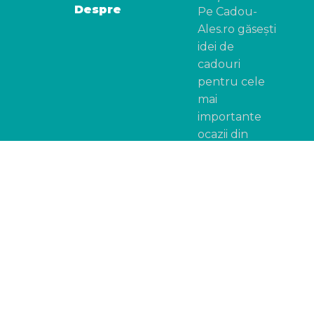
Despre
Pe Cadou-
Ales.ro găsești
idei de
cadouri
pentru cele
mai
importante
ocazii din
viața ta și a
celor dragi ție.
De la
sărbătorile
clasice ca
Dragobete
,
Mărțișor
,
Sfântul
Nicolae
sau
Crăciun
,