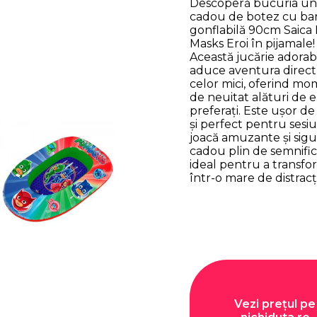
Descoperă bucuria un
cadou de botez cu ba
gonflabilă 90cm Saica 
Masks Eroi în pijamale!
Această jucărie adorab
aduce aventura direct 
celor mici, oferind m
de neuitat alături de er
preferați. Este ușor de 
și perfect pentru sesiu
joacă amuzante și sigu
cadou plin de semnific
ideal pentru a transfo
într-o mare de distracț
Vezi prețul pe