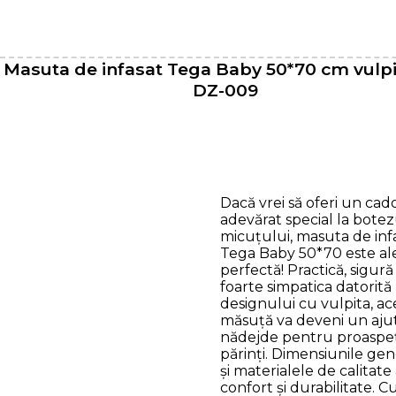
Masuta de infasat Tega Baby 50*70 cm vulpi
DZ-009
Dacă vrei să oferi un ca
adevărat special la botez
micuțului, masuta de inf
Tega Baby 50*70 este al
perfectă! Practică, sigură 
foarte simpatica datorită
designului cu vulpita, ac
măsuță va deveni un aju
nădejde pentru proaspeț
părinți. Dimensiunile ge
și materialele de calitate
confort și durabilitate. C