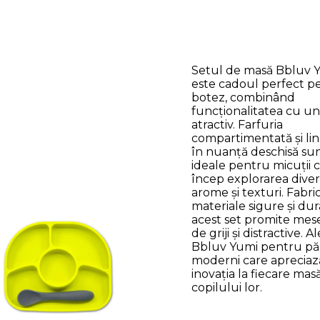
Setul de masă Bbluv 
este cadoul perfect p
botez, combinând
funcționalitatea cu un
atractiv. Farfuria
compartimentată și lin
în nuanță deschisă su
ideale pentru micuții 
încep explorarea diver
arome și texturi. Fabri
materiale sigure și dur
acest set promite mese 
de griji și distractive. A
Bbluv Yumi pentru păr
moderni care apreciaz
inovația la fiecare mas
copilului lor.