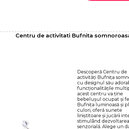
Centru de activitati Bufnita somnoroas
Descoperă Centru de
activități Bufnița somn
cu designul său adorabi
funcționalitățile multip
acest centru va ține
bebelușul ocupat și fer
Bufnița luminoasă și p
culori, oferă sunete
liniștitoare și jucării int
stimulând dezvoltare
senzorială. Alege un d