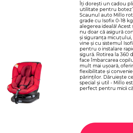
Îți dorești un cadou pl
utilitate pentru botez
Scaunul auto Millo rot
grade cu Isofix 0-18 kg
alegerea ideală! Acest
nu doar că asigură con
și siguranța micuțului,
vine și cu sistemul Isof
pentru o instalare rapi
sigură. Rotirea la 360 
face îmbarcarea copilu
mult mai ușoară, oferi
flexibilitate și conveni
părinților. Dăruiește c
special și util - Millo es
perfect pentru micii că