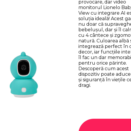
provocare, dar video
monitorul Lionelo Bab
View cu integrare AI e
soluția ideală! Acest g
nu doar că supravegh
bebelușul, dar și îl ca
cu 4 cântece și zgomo
natură. Culoarea albă 
integrează perfect în 
decor, iar funcțiile int
îl fac un dar memorabil 
pentru orice părinte.
Descoperă cum acest
dispozitiv poate aduce 
și siguranță în viețile c
dragi.