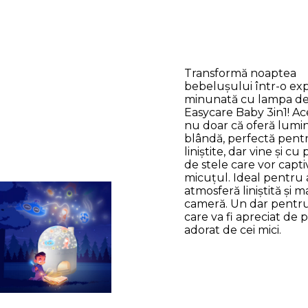
Transformă noaptea
bebelușului într-o ex
minunată cu lampa d
Easycare Baby 3in1! Ac
nu doar că oferă lumi
blândă, perfectă pent
liniștite, dar vine și cu 
de stele care vor capti
micuțul. Ideal pentru 
atmosferă liniștită și m
cameră. Un dar pentr
care va fi apreciat de pă
adorat de cei mici.