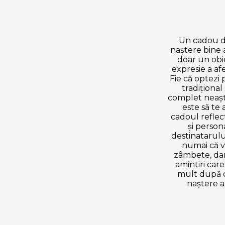
Un cadou d
naștere bine 
doar un obie
expresie a afe
Fie că optezi
tradițional
complet neașt
este să te 
cadoul reflec
și person
destinatarului
numai că v
zâmbete, dar 
amintiri care
mult după c
naștere a