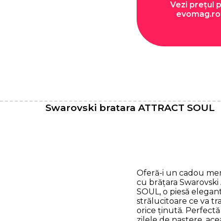
Vezi prețul 
evomag.ro
Swarovski bratara ATTRACT SOUL
Oferă-i un cadou me
cu brățara Swarovsk
SOUL, o piesă elegant
strălucitoare ce va t
orice ținută. Perfect
zilele de naștere, ace