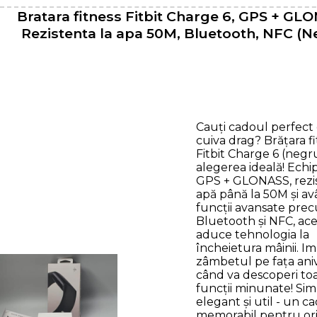
Bratara fitness Fitbit Charge 6, GPS + GL
Rezistenta la apa 50M, Bluetooth, NFC (N
Cauți cadoul perfect
cuiva drag? Brățara f
Fitbit Charge 6 (negr
alegerea ideală! Echi
GPS + GLONASS, rezis
apă până la 50M și a
funcții avansate pre
Bluetooth și NFC, ac
aduce tehnologia la
încheietura mâinii. Im
zâmbetul pe fața ani
când va descoperi to
funcții minunate! Sim
elegant și util - un c
memorabil pentru ori