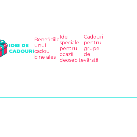
Idei
Cadouri
Beneficiile
speciale
pentru
IDEI DE
unui
pentru
grupe
CADOURI
cadou
ocazii
de
bine ales
deosebite
vârstă