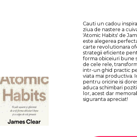
Cauti un cadou inspir
ziua de nastere a cuiv
'Atomic Habits' de Jam
este alegerea perfect
carte revolutionara of
strategii eficiente pen
forma obiceiuri bune s
de cele rele, transfo
intr-un ghid practic p
viata mai productiva. 
pentru oricine isi dore
aduca schimbari poziti
lor, acest dar memorabi
siguranta apreciat!