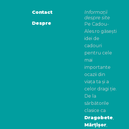
Contact
Informații
despre site
Despre
Pe Cadou-
Ales.ro găsești
idei de
cadouri
pentru cele
mai
importante
ocazii din
viața ta și a
celor dragi ție.
De la
sărbătorile
clasice ca
Dragobete
,
Mărțișor
,