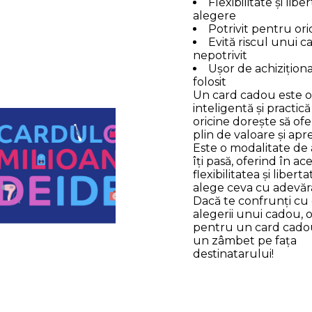
Flexibilitate și libe
alegere
Potrivit pentru ori
Evită riscul unui 
nepotrivit
Ușor de achiziționa
folosit
Un card cadou este o
inteligentă și practic
oricine dorește să of
plin de valoare și apr
Este o modalitate de 
îți pasă, oferind în ac
flexibilitatea și libert
alege ceva cu adevăra
Dacă te confrunți cu
alegerii unui cadou, 
pentru un card cado
un zâmbet pe fața
destinatarului!