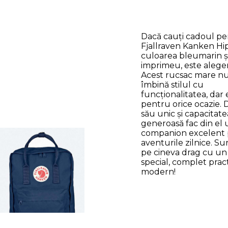
Dacă cauți cadoul per
Fjallraven Kanken Hi
culoarea bleumarin ș
imprimeu, este aleger
Acest rucsac mare nu
îmbină stilul cu
funcționalitatea, dar 
pentru orice ocazie. 
său unic și capacitate
generoasă fac din el
companion excelent
aventurile zilnice. S
pe cineva drag cu u
special, complet pract
modern!