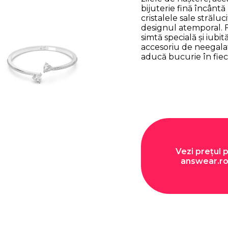
bijuterie fină încântă
cristalele sale străluc
designul atemporal. F
simtă specială și iubi
accesoriu de neegalat,
aducă bucurie în fieca
Vezi prețul 
answear.r