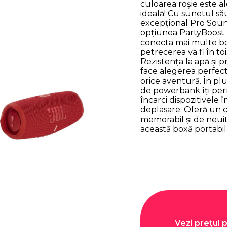
culoarea roșie este a
ideală! Cu sunetul să
excepțional Pro Soun
opțiunea PartyBoost
conecta mai multe b
petrecerea va fi în toi
Rezistența la apă și p
face alegerea perfec
orice aventură. În plu
de powerbank îți perm
încarci dispozitivele î
deplasare. Oferă un
memorabil și de neui
această boxă portabil
Vezi prețul 