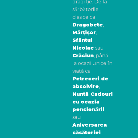
dragi ție. De la
sărbătorile
clasice ca
Dragobete
,
Mărțișor
,
Sfântul
Nicolae
sau
Crăciun
, până
la ocazii unice în
viață ca
Petreceri de
absolvire
,
Nuntă
,
Cadouri
cu ocazia
pensionării
sau
Aniversarea
căsătoriei
.