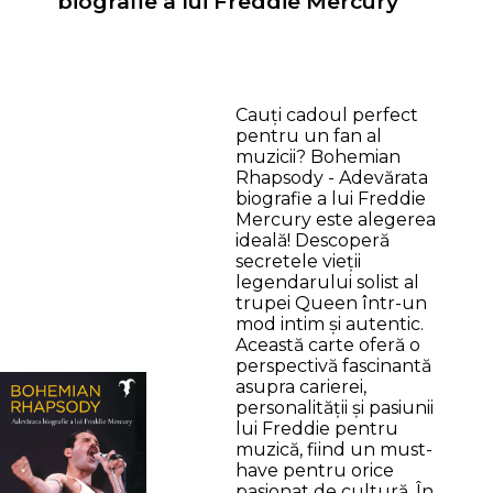
biografie a lui Freddie Mercury
Cauți cadoul perfect
pentru un fan al
muzicii? Bohemian
Rhapsody - Adevărata
biografie a lui Freddie
Mercury este alegerea
ideală! Descoperă
secretele vieții
legendarului solist al
trupei Queen într-un
mod intim și autentic.
Această carte oferă o
perspectivă fascinantă
asupra carierei,
personalității și pasiunii
lui Freddie pentru
muzică, fiind un must-
have pentru orice
pasionat de cultură. În