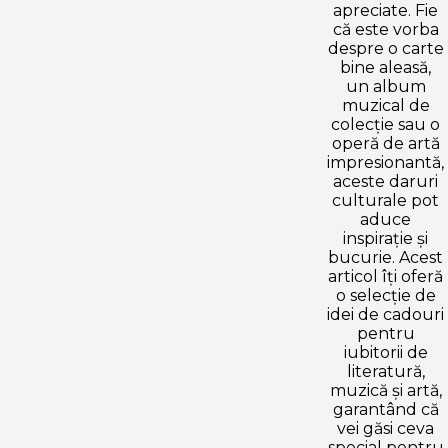
apreciate. Fie
că este vorba
despre o carte
bine aleasă,
un album
muzical de
colecție sau o
operă de artă
impresionantă,
aceste daruri
culturale pot
aduce
inspirație și
bucurie. Acest
articol îți oferă
o selecție de
idei de cadouri
pentru
iubitorii de
literatură,
muzică și artă,
garantând că
vei găsi ceva
special pentru